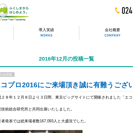
導入実績
会社概要
2016年12月の投稿一覧
示会情報
エコプロ2016にご来場頂き誠に有難うござ
成２８年１２月８日より３日間、東京ビッグサイトにて開催されました「エコプ
業技術総合研究所と共同出展いたしました。
催者発表では総来場者数167,093人と大盛況でした。