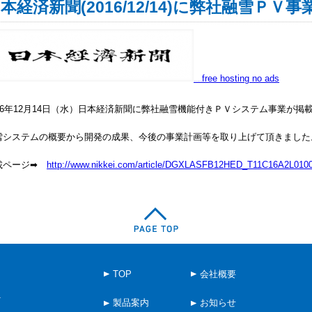
本経済新聞(2016/12/14)に弊社融雪Ｐ
free hosting no ads
streaming Alibi.com film
016年12月14日（水）日本経済新聞に弊社融雪機能付きＰＶシステム事業が掲
雪システムの概要から開発の成果、今後の事業計画等を取り上げて頂きました
載ページ➡
http://www.nikkei.com/article/DGXLASFB12HED_T11C16A2L0100
TOP
会社概要
1
製品案内
お知らせ