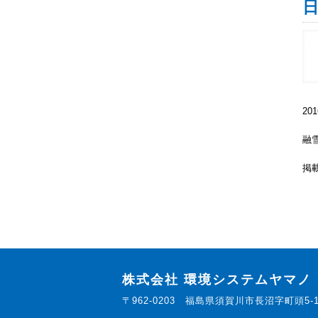
日
2
融
掲
株式会社 環境システムヤマノ
〒962-0203 福島県須賀川市長沼字町頭5-